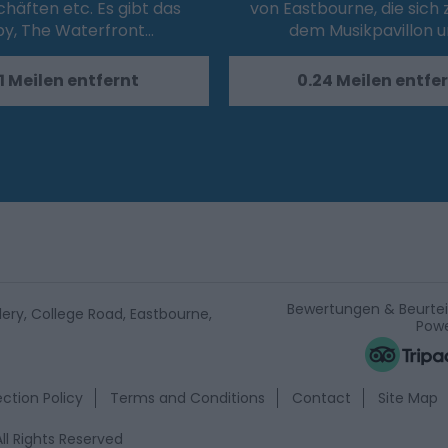
häften etc. Es gibt das
von Eastbourne, die sich
py, The Waterfront…
dem Musikpavillon 
1 Meilen entfernt
0.24 Meilen entfe
Bewertungen & Beurte
lery, College Road, Eastbourne,
Powe
ction Policy
Terms and Conditions
Contact
Site Map
ll Rights Reserved