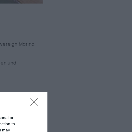
overeign Marina.
ten und
sonal or
ection to
ou may