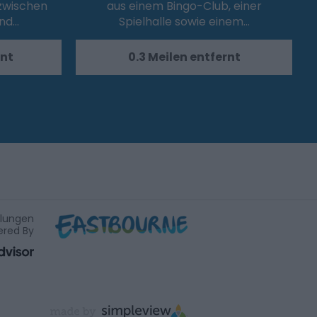
 zwischen
aus einem Bingo-Club, einer
und…
Spielhalle sowie einem…
rnt
0.3 Meilen entfernt
ilungen
red By