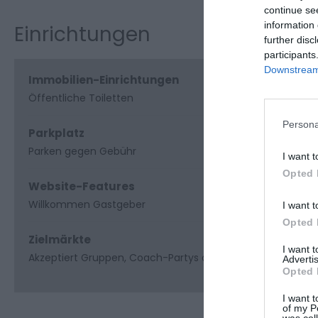
continue se
information 
Einrichtungen
further disc
participants
Downstream 
Immobilien-Einrichtungen
Öffentliche Toiletten
Persona
Parkplatz
Parken gegen Gebühr
I want t
Opted 
Website-Features
Willkommen Gastgeber
I want t
Opted 
Zielmärkte
I want 
Akzeptiert Gruppen
Coach-Partys akzeptiert
Advertis
Opted 
I want t
of my P
was col