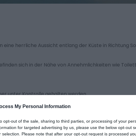
n eine herrliche Aussicht entlang der Küste in Richtung S
efinden sich in der Nähe von Annehmlichkeiten wie Toilet
er unter Kontrolle gehalten werden.
ocess My Personal Information
wacht sind
to opt-out of the sale, sharing to third parties, or processing of your per
formation for targeted advertising by us, please use the below opt-out s
r selection. Please note that after your opt-out request is processed y