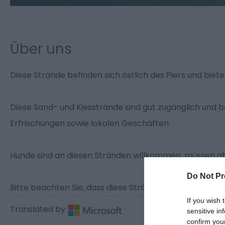
Über uns
Diese Strände befinden sich östlich des Piers und biete
Diese Sand- und Kiesstrände sind gut zugänglich und b
Erfrischungen sowie lokalen Geschäften.
Hunde sind an diesen Stränden willkommen, müssen ab
Do Not Pr
Bitte beachten Sie, dass diese Strände nicht lebensbe
If you wish 
Translated by
sensitive in
confirm you