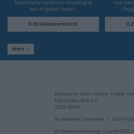
Eastbourne seafront, stopping at
von Gesc
lots of great tourist…
Chip
0.19 Meilen entfernt
0.2
Mehr
Eastbourne Visitor Centre, Towner Gal
East Sussex, BN21 4JJ
01323 415415
Accessibility Statement
Data Prote
© Eastbourne Borough Council 2026. A