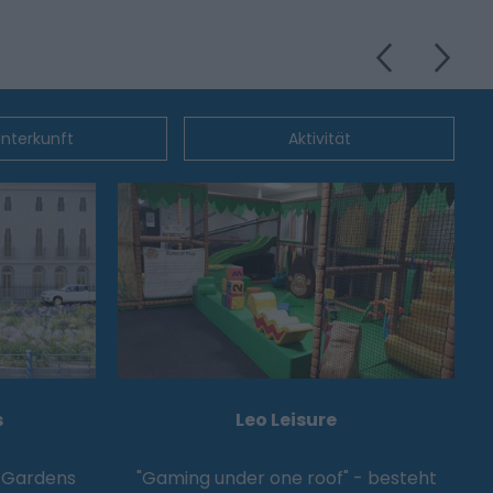
nterkunft
Aktivität
s
Leo Leisure
 Gardens
"Gaming under one roof" - besteht