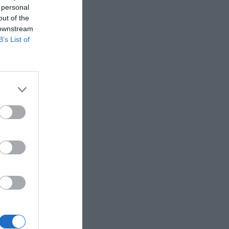
 personal
out of the
 downstream
B’s List of