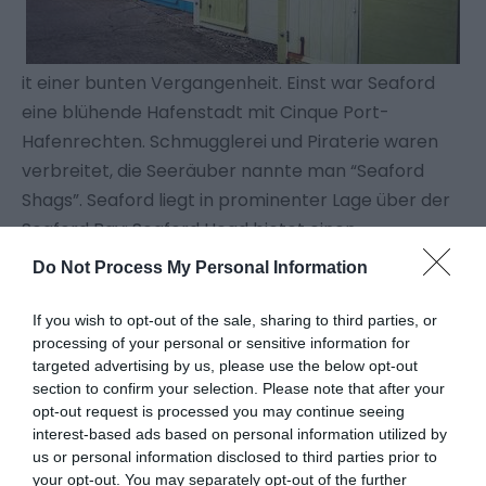
it einer bunten Vergangenheit. Einst war Seaford
eine blühende Hafenstadt mit Cinque Port-
Hafenrechten. Schmugglerei und Piraterie waren
verbreitet, die Seeräuber nannte man “Seaford
Shags”. Seaford liegt in prominenter Lage über der
Seaford Bay; Seaford Head bietet einen
spektakulären Blick auf die nahe gelegenen Seven
Do Not Process My Personal Information
Sisters.
If you wish to opt-out of the sale, sharing to third parties, or
processing of your personal or sensitive information for
Nur ein kurzes Stück entfernt von Bahnhof liegt
targeted advertising by us, please use the below opt-out
Seaford Beach: Ein schöner, unverfälschter Ort zum
section to confirm your selection. Please note that after your
Verweilen, ausgestattet mit bunten Strandhütten
opt-out request is processed you may continue seeing
und in der Nähe hübscher Cafés und Geschäfte.
interest-based ads based on personal information utilized by
us or personal information disclosed to third parties prior to
your opt-out. You may separately opt-out of the further