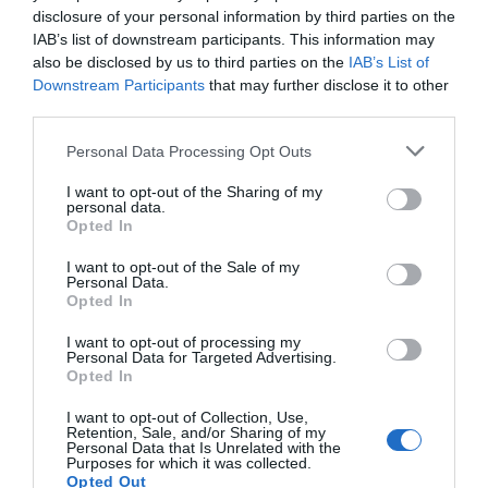
disclosure of your personal information by third parties on the
Newhaven
IAB’s list of downstream participants. This information may
also be disclosed by us to third parties on the
IAB’s List of
Downstream Participants
that may further disclose it to other
third parties.
Personal Data Processing Opt Outs
I want to opt-out of the Sharing of my
personal data.
Opted In
I want to opt-out of the Sale of my
Personal Data.
Opted In
I want to opt-out of processing my
Personal Data for Targeted Advertising.
Opted In
Eine kleine Hafenstadt in East Sussex, in der die See
I want to opt-out of Collection, Use,
auf sanfte Hügel trifft.
Retention, Sale, and/or Sharing of my
Personal Data that Is Unrelated with the
Purposes for which it was collected.
Opted Out
Newhaven ist gewissermaßen das regionale Tor zu