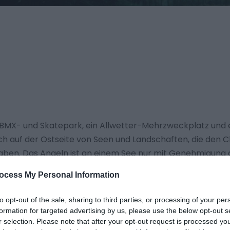
n BMX- und Skatepark, ein Allwetter-Mehrzweckplatz und e
ich auf der Ostseite von Seen und Landschaften, die den 
aben. Das Angeln ist an einem See nur mit Genehmigung d
.
ocess My Personal Information
lreichen Bussen mit Haltestellen am Larkspur Drive bedi
to opt-out of the sale, sharing to third parties, or processing of your per
ute 21 des National Cycle Network verläuft durch den Park.
formation for targeted advertising by us, please use the below opt-out s
len des Parks. Es gibt keine Toiletten vor Ort.
r selection. Please note that after your opt-out request is processed y