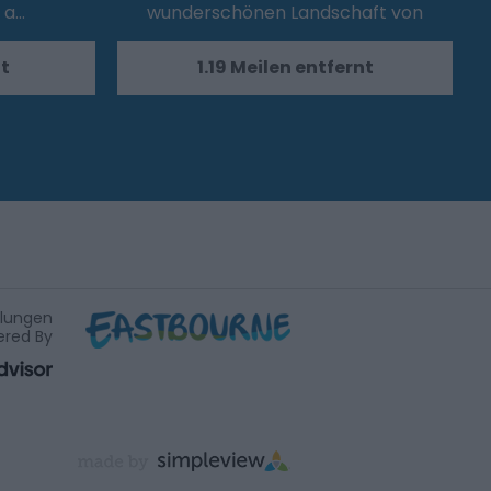
 a…
wunderschönen Landschaft von
East…
nt
1.19 Meilen entfernt
ilungen
red By