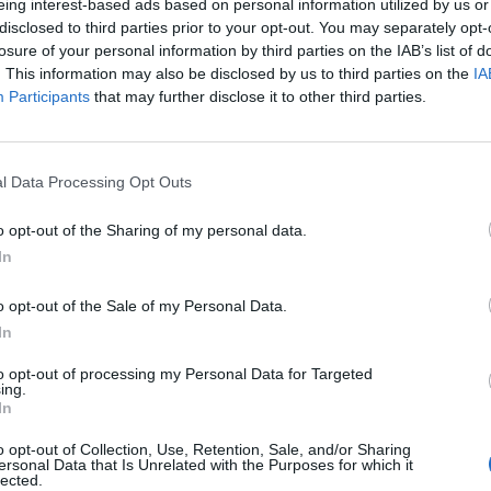
eing interest-based ads based on personal information utilized by us or
disclosed to third parties prior to your opt-out. You may separately opt-
ckoo Trail, durch die Landschaft nach Stone Cross.
losure of your personal information by third parties on the IAB’s list of
. This information may also be disclosed by us to third parties on the
IA
Participants
that may further disclose it to other third parties.
l Data Processing Opt Outs
o opt-out of the Sharing of my personal data.
In
o opt-out of the Sale of my Personal Data.
In
to opt-out of processing my Personal Data for Targeted
ing.
In
o opt-out of Collection, Use, Retention, Sale, and/or Sharing
ersonal Data that Is Unrelated with the Purposes for which it
lected.