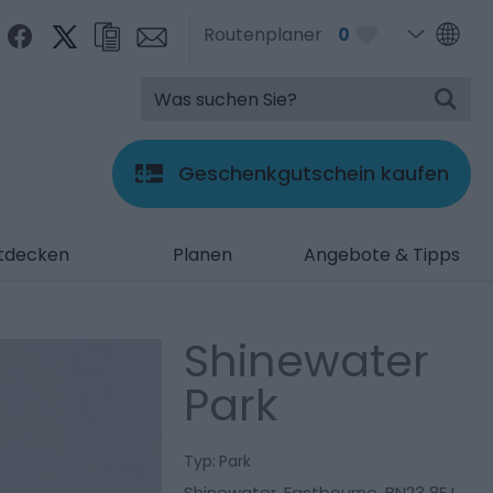
Routenplaner
0
Geschenkgutschein kaufen
tdecken
Planen
Angebote & Tipps
Shinewater
Park
Typ:
Park
Shinewater
,
Eastbourne
,
BN23 8EJ