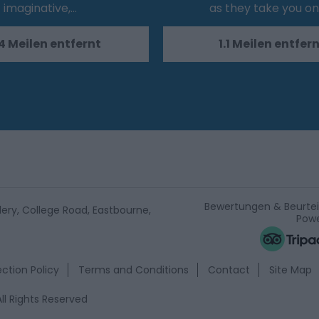
imaginative,…
as they take you on
4 Meilen entfernt
1.1 Meilen entfer
Bewertungen & Beurte
lery, College Road, Eastbourne,
Powe
ction Policy
Terms and Conditions
Contact
Site Map
ll Rights Reserved