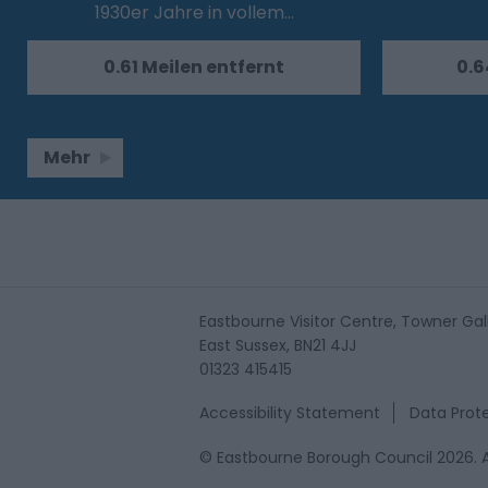
1930er Jahre in vollem…
0.61 Meilen entfernt
0.6
Mehr
Eastbourne Visitor Centre, Towner Gal
East Sussex, BN21 4JJ
01323 415415
Accessibility Statement
Data Prote
© Eastbourne Borough Council 2026. A