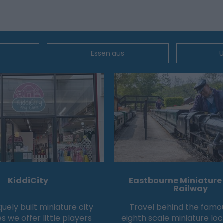
Essen aus
U
KiddiCity
Eastbourne Miniatur
Railway
quely built miniature city
Travel behind the famo
s we offer little players
eighth scale miniature lo