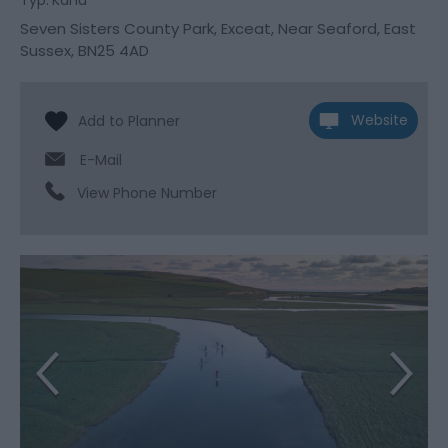
Typ:
Kanu
Seven Sisters County Park
,
Exceat
,
Near Seaford
,
East
Sussex
,
BN25 4AD
Website
E-Mail
View Phone Number