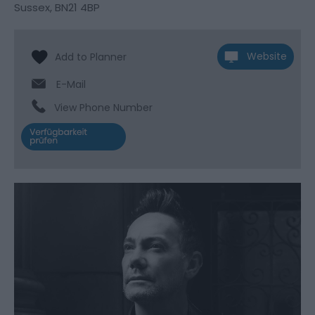
Sussex
,
BN21 4BP
Website
E-Mail
View Phone Number