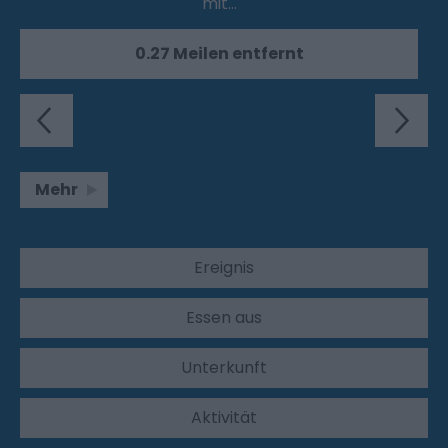
mit…
0.27 Meilen entfernt
Mehr
Ereignis
Essen aus
Unterkunft
Aktivität