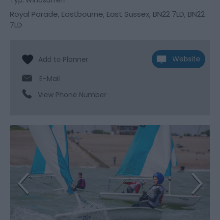
Typ:
Windsurfen
Royal Parade
,
Eastbourne
,
East Sussex
,
BN22 7LD
,
BN22
7LD
Website
E-Mail
View Phone Number