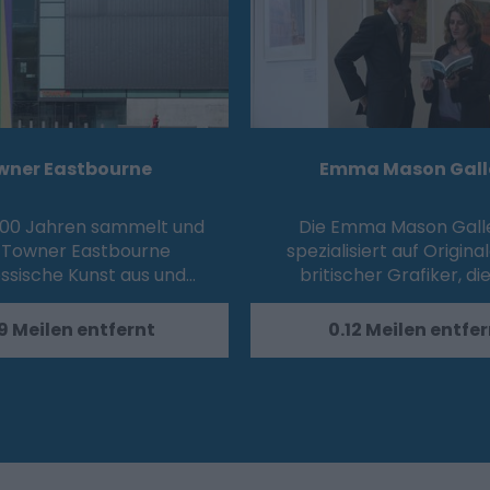
wner Eastbourne
Emma Mason Gall
 100 Jahren sammelt und
Die Emma Mason Galle
t Towner Eastbourne
spezialisiert auf Origin
ssische Kunst aus und…
britischer Grafiker, di
9 Meilen entfernt
0.12 Meilen entfer