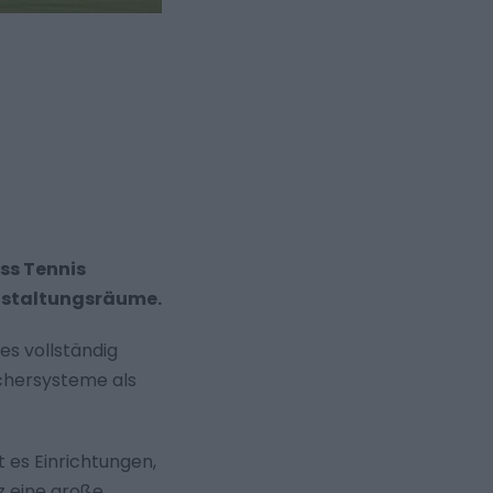
ss Tennis
anstaltungsräume.
es vollständig
echersysteme als
t es Einrichtungen,
z eine große