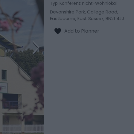
Typ:
Konferenz nicht-Wohnlokal
Devonshire Park
,
College Road
,
Eastbourne
,
East Sussex
,
BN21 4JJ