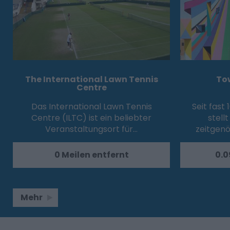
The International Lawn Tennis
To
Centre
Das International Lawn Tennis
Seit fast
Centre (ILTC) ist ein beliebter
stell
Veranstaltungsort für…
zeitgenö
0 Meilen entfernt
0.0
Mehr